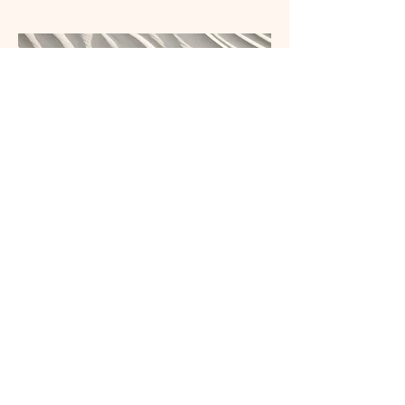
​キャンプ体験
ここはプロジェクトの説明部分です。
サイト訪問者が作品や背景を理解でき
るよう、簡単に説明しましょう。「テ
キストを編集」またはテキストボック
スをクリックしてください。